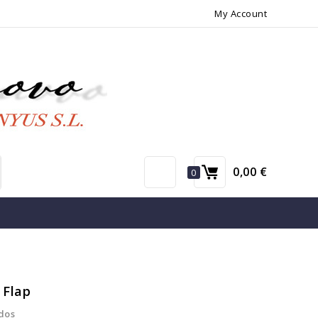
My Account
0,00 €
0
 Flap
dos